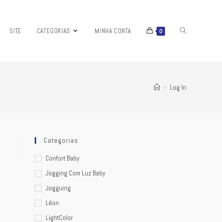
SITE
CATEGORIAS
MINHA CONTA
0
>
Log In
Categorias
Confort Baby
Jogging Com Luz Baby
Jogguing
Léon
LightColor