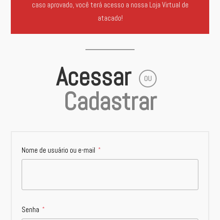
caso aprovado, você terá acesso a nossa Loja Virtual de
atacado!
Acessar
OU
Cadastrar
Nome de usuário ou e-mail
*
Senha
*